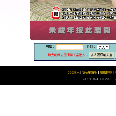
暱稱：
性別：
填完暱稱後選擇聊天室進入→
多人視訊聊天室
666成人
|
隱私權聲明
|
服務條款
|
COPYRIGHT © 2009
1